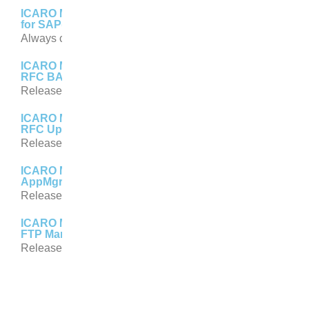
ICARO Middleware
for SAP(SaaS)
Always current
ICARO Middleware
RFC BAPI-Handler
Release 5.0.32 Final Release
ICARO Middleware
RFC Upload Manager
Release 3.1.16
ICARO Middleware
AppMgr
Release 2.1
ICARO Middleware
FTP Manager
Release 1.1