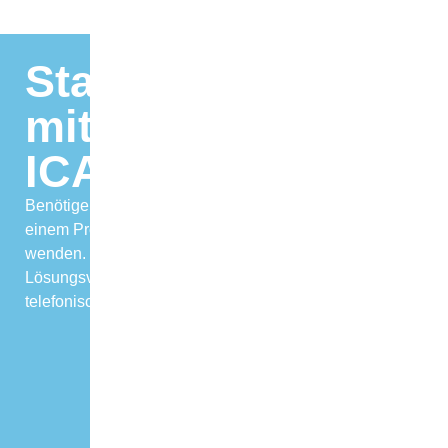
Starten Sie jetzt
mit
ICARO Produkten
Benötigen Sie Unterstützung oder haben Sie Fragen zu
einem Produkt? Zögern Sie nicht, sich an uns zu
wenden. Wir bieten Ihnen maßgeschneiderte
Lösungsvorschläge und kompetente Beratung – sowohl
telefonisch als auch persönlich vor Ort.
Kontakt