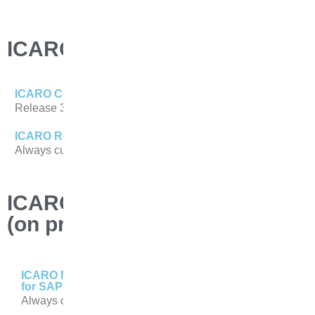
ICARO Produkte
ICARO Confirmation and Cancellation Suite
Release 3.4.1
ICARO RealTime (SaaS)
Always current
ICARO Middleware
(on prem, SaaS)
ICARO Middleware
for SAP SuccessFactors (SaaS)
Always current